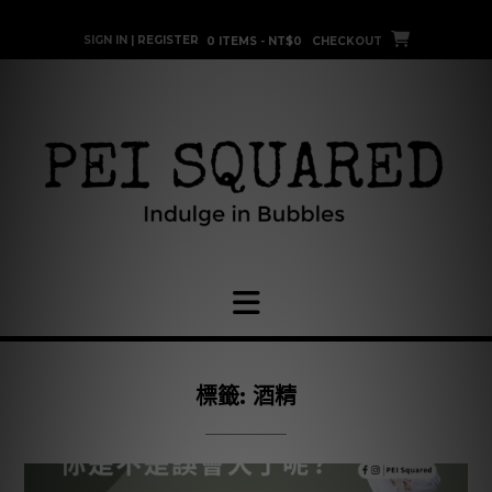
Skip
to
SIGN IN | REGISTER
0 ITEMS - NT$0
CHECKOUT
content
標籤:
酒精