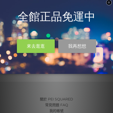
Facebook
更多
請按讚：
正在載入...
Posted in
『你誤會大了』系列
Tagged
酒精
,
酒精過敏
Leave a comment
關於 PEI SQUARED
常見問題 FAQ
我的帳號