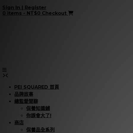
Skip
Sign In | Register
to
0 items - NT$0
Checkout
content
PEI SQUARED 首頁
品牌故事
總監愛閒聊
保養知識鋪
你誤會大了!
商店
保養品全系列