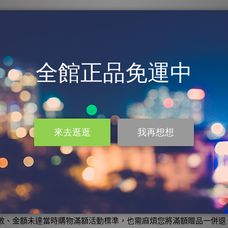
用拆卸，產生人為因素造成磨損、刮傷、髒污、封條拆損、包裝不
者，還是不滿意保存期限者，恕不接受退貨。
資料
填寫訂購帳號、退貨商品名稱、訂單號碼。
訂購人戶名開立之帳戶。
票，請將發票連同產品一併退回。
數、金額未達當時購物滿額活動標準，也需麻煩您將滿額贈品一併退